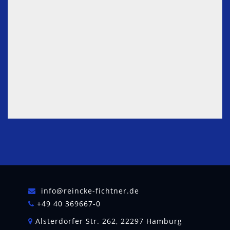
31-7
Lemon Oil
Citrus limon Burm.
8008-
Petitgrain
56-8
Onion Oil
Allium cepa
8002-
72-0
Cypress Oil
Cupressus
8013-
sempervirens
86-3
info@reincke-fichtner.de
+49 40 369667-0
Alsterdorfer Str. 262, 22297 Hamburg