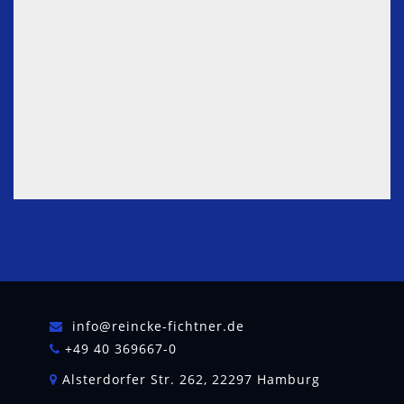
Vetiverol
89-88-3
Vetiveryl acetate
62563-80-8
Whiskey lactone
39212-23-2
Zingerone
122-48-5
info@reincke-fichtner.de
+49 40 369667-0
Alsterdorfer Str. 262, 22297 Hamburg